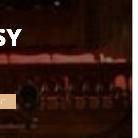
SY
NT