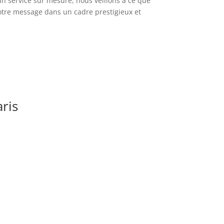
 un service sur mesure, nous veillons à ce que
otre message dans un cadre prestigieux et
ris